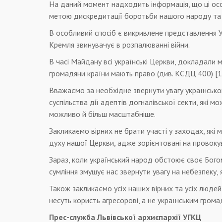
На даний момент надходить інформація, що ці осо
метою дискредитації боротьби нашого народу та 
В особливий спосіб є викривлене представлення У
Кремля звинувачує в розпалюванні війни.
В часі Майдану всі українські Церкви, докладали 
громадяни країни мають право (див. КСДЦ 400) [1]
Вважаємо за необхідне звернути увагу українськог
суспільства дії адептів догналівської секти, які м
можливо й більш масштабніше.
Закликаємо вірних не брати участі у заходах, які 
духу нашої Церкви, адже зорієнтовані на провокув
Зараз, коли український народ обстоює своє Бого
сумління змушує нас звернути увагу на небезпеку
Також закликаємо усіх наших вірних та усіх людей 
несуть користь агресорові, а не українським грома
Прес-служба Львівської архиєпархії УГКЦ