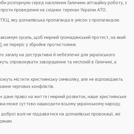
би розгорнули серед населення Галичини агітаційну роботу, з
проти проведення на східних теренах України АТО.
ГКЦ, яку догналівська пропаганда в унісон з пропагандою
максимум зусиль, щоб мирний громадянський протест, на який
, не переріс у збройне протистояння.
о загалу на деструктивні й небезпечні для українського
ожуть спровокувати заворушення та неспокій в Галичині, а
можуть містити християнську символіку, але не відповідають
ання чергових конфліктів.
м дане право на життя і мирний розвиток, наше християнське
, яка може суттєво нашкодити всьому українському народу.
доброї волі не піддаватися на догналівські провокації, які
дянам.