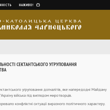
ННІСТЬ
НАЖИВО!
ЛЬНОСТІ СЕКТАНТСЬКОГО УГРУПОВАННЯ
ТВА
сектантського угруповання догналітів, яке напередодні Майдану
Україну війська під виглядом миротворців.
рювало конфліктні ситуації виразного політичного характеру.