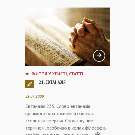
ЖИТТЯ У ХРИСТІ
,
СТАТТІ
21. ЕВТАНАЗІЯ
31.07.2009
Евтаназія 235. Слово евтаназія
грецького походження й означає
«солодка смерть». Спочатку цим
терміном, особливо в колах філософів-
стоїків, називали «гарну смерть»,