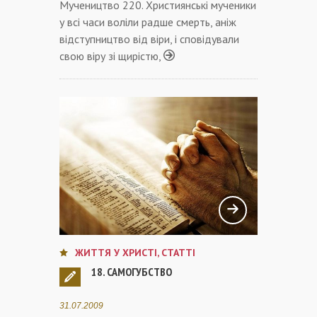
Мучеництво 220. Християнські мученики
у всі часи воліли радше смерть, аніж
відступництво від віри, і сповідували
свою віру зі щирістю,
ЖИТТЯ У ХРИСТІ
,
СТАТТІ
18. САМОГУБСТВО
31.07.2009