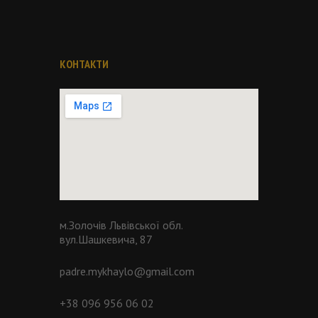
КОНТАКТИ
м.Золочів Львівської обл.
вул.Шашкевича, 87
padre.mykhaylo@gmail.com
+38 096 956 06 02