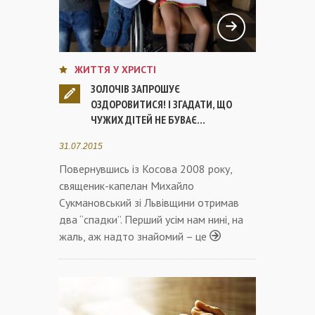
ЖИТТЯ У ХРИСТІ
ЖИТТЯ У ХРИСТІ
ЖИТТЯ У ХРИСТІ
ЖИТТЯ У ХРИСТІ
ЗОЛОЧІВ ЗАПРОШУЄ
ОЗДОРОВИТИСЯ! І ЗГАДАТИ, ЩО
ЖИТТЯ У ХРИСТІ
ЧУЖИХ ДІТЕЙ НЕ БУВАЄ…
ЖИТТЯ У ХРИСТІ
31.07.2015
Повернувшись із Косова 2008 року,
священик-капелан Михайло
Cукмановський зі Львівщини отримав
два “спадки”. Перший усім нам нині, на
жаль, аж надто знайомий – це