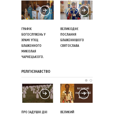
ГРАФІК
ВЕЛИКОДНЄ
ВЕЛИКОД
БОГОСЛУЖЕНЬ У
ПОСЛАННЯ
ПОСЛАННЯ
ХРАМІ УГКЦ
БЛАЖЕННІШОГО
БОЖОГО
БЛАЖЕННОГО
СВЯТОСЛАВА
АРХИЄПИС
МИКОЛАЯ
МИТРОПО
ЧАРНЕЦЬКОГО.
ЛЬВІВСЬК
УКРАЇНСЬ
КАТОЛИЦ
РЕЛІГІЄЗНАВСТВО
ЦЕРКВИ
ПРО ЗАДУШНІ ДНІ
ВЕЛИКИЙ
КІЛЬКА П