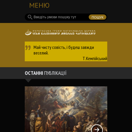
МЕНЮ
Май чисту совість, і будеш завжди
веселий.
Т.Кемпійський
ОСТАННІ
ПУБЛІКАЦІЇ