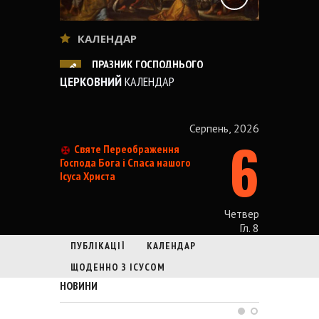
КАЛЕНДАР
ПРОПОВІДІ І ДУХ
ПРАЗНИК ГОСПОДНЬОГО
ПРОПОВІДЬ НА П
ПРЕОБРАЖЕННЯ
ГОСПОДНЄ
ЦЕРКОВНИЙ
КАЛЕНДАР
05.08.2026
Off
05.08.2026
Off
“Величаємо Тебе, життєдавче Христе, і
Проповідь Високопрео
Серпень, 2026
6
почитаємо пречистого Твого Тіла
Владики Ігоря, Архиєпи
Святе Переображення
я
преславне Преображення” (Величання
Львівського Преображе
Господа Бога і Спаса нашого
Ісуса Христа
на утрені празника). 19 серпня наша
Церква святкує празник світлого
Господнього Преображення. Завдання
Четвер
Гл. 8
цього празника — звеличувати славну
подію Преображення з життя Ісуса
ПУБЛІКАЦІЇ
КАЛЕНДАР
Христа, яке деякі святі…
ЩОДЕННО З ІСУСОМ
НОВИНИ
ЖИТІЯ СВЯТИХ
ПРОХАННЯ ПРО МОЛИТВУ