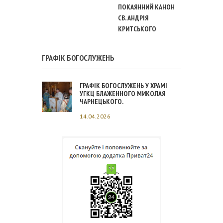
ПОКАЯННИЙ КАНОН
ЩОДО
СВ. АНДРІЯ
БОЖЕСТВ
КРИТСЬКОГО
ЛІТУРГІЇ
ПЕРЕДШЕ
ДАРІВ
ГРАФІК БОГОСЛУЖЕНЬ
ГРАФІК БОГОСЛУЖЕНЬ У ХРАМІ
УГКЦ БЛАЖЕННОГО МИКОЛАЯ
ЧАРНЕЦЬКОГО.
14.04.2026