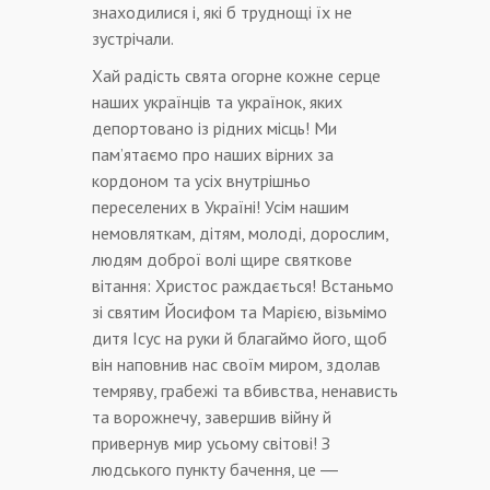
знаходилися і, які б труднощі їх не
зустрічали.
Хай радість свята огорне кожне серце
наших українців та українок, яких
депортовано із рідних місць! Ми
пам’ятаємо про наших вірних за
кордоном та усіх внутрішньо
переселених в Україні! Усім нашим
немовляткам, дітям, молоді, дорослим,
людям доброї волі щире святкове
вітання: Христос раждається! Встаньмо
зі святим Йосифом та Марією, візьмімо
дитя Ісус на руки й благаймо його, щоб
він наповнив нас своїм миром, здолав
темряву, грабежі та вбивства, ненависть
та ворожнечу, завершив війну й
привернув мир усьому світові! З
людського пункту бачення, це ―