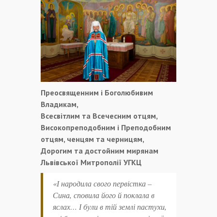
Преосвященним і Боголюбивим
Владикам,
Всесвітлим та Всечесним отцям,
Високопреподобним і Преподобним
отцям, ченцям та черницям,
Дорогим та достойним мирянам
Львівської Митрополії УГКЦ
«І народила свого первістка –
Сина, сповила його й поклала в
яслах… І були в тій землі пастухи,