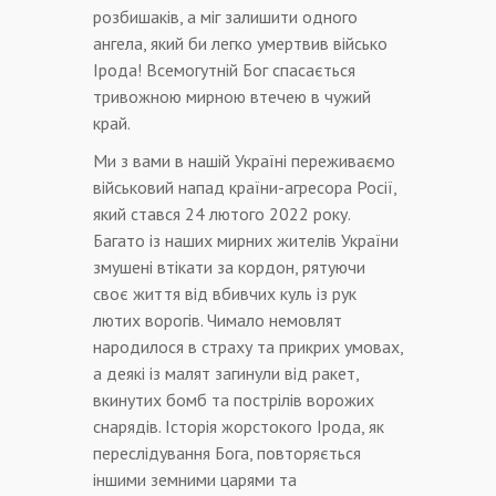
розбишаків, а міг залишити одного
ангела, який би легко умертвив військо
Ірода! Всемогутній Бог спасається
тривожною мирною втечею в чужий
край.
Ми з вами в нашій Україні переживаємо
військовий напад країни-агресора Росії,
який стався 24 лютого 2022 року.
Багато із наших мирних жителів України
змушені втікати за кордон, рятуючи
своє життя від вбивчих куль із рук
лютих ворогів. Чимало немовлят
народилося в страху та прикрих умовах,
а деякі із малят загинули від ракет,
вкинутих бомб та пострілів ворожих
снарядів. Історія жорстокого Ірода, як
переслідування Бога, повторяється
іншими земними царями та