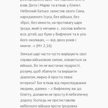
взяв Дитя і Марію та втікав у Єгипет.
Небесний Батько захистив свого Сина,
народженого Ісуса, без війська, без
зброї, без кінноти, на противагу царя
Ірода, який із мечами «…послав вибити
всіх дітей, що були у Вифлеємі та в усіх
його околицях, ― від двох років і
нижче…» (Мт 2,16).
Земські царі часто-густо вирішують свої
справи військовою силою, ховаються за
військо, бо їм не вистачає мудрості,
розуму, щоб збагнути та вирішити
діалогом, мирно й просто певні
інтереси? Бог втікав від переслідування
людини, далеко – з Вифлеєму аж до
Єгипту, долаючи не просту й небезпечну
дорогу. Господь не протиставляв
небесного війська проти Іродових