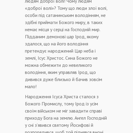
людям доброї волі! Чому людям
«доброї волі»? Тому що люди злої волі,
особи під сатанинським володінням, не
здібні приймати Божого миру, в таких
немає місця у серці на Господній мир.
Підданим демонові цар Ірод, якому
здалося, що на його володіння
претендує народжений Цар неба і
землі, Ісус Христос. Сина Божого не
можна обмежити до невеликого
володіння, яким управляв Ірод, що
дивився дуже близько й бачив зовсім
мало!
Народження Ісуса Христа сталося з
Божого Промислу, тому Ірод із усім
своїм військом не міг завадити справі
приходу Бога на землю. Ангел Господній
у сні з’явився святому Йосифові й
розпорядився, щоб той піднявся вночі,