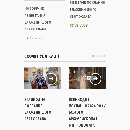
РІЗДВЯНЕ ПОСЛАННЯ
НОВОРІЧНЕ
БЛАЖЕННІШОГО
ПРИВІТАННЯ
СВЯТОСЛАВА
БЛАЖЕННІШОГО
06.01.2023
СВЯТОСЛАВА
31.12.2022
СХОЖІ ПУБЛІКАЦІЇ
ВЕЛИКОДНЄ
ВЕЛИКОДНЄ
РІЗДВЯНЕ
ПОСЛАННЯ
ПОСЛАННЯ 2026 РОКУ
БЛАЖЕНН
БЛАЖЕННІШОГО
БОЖОГО
СВЯТОСЛ
СВЯТОСЛАВА
АРХИЄПИСКОПА І
МИТРОПОЛИТА