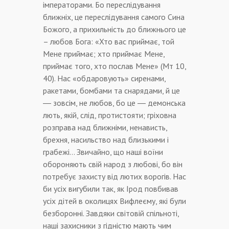
імператорами. Бо переслідування
ближніх, це переслідування самого Сина
Божого, а прихильність до ближнього це
– любов Бога: «Хто вас приймає, той
Мене приймає; хто приймає Мене,
приймає того, хто послав Мене» (Мт 10,
40). Нас «обдаровують» сиренами,
ракетами, бомбами та снарядами, й це
― зовсім, не любов, бо це ― демонська
лють, якій, слід, протистояти; гріховна
розправа над ближніми, ненависть,
брехня, насильство над близькими і
грабежі… Звичайно, що наші воїни
обороняють свій народ з любові, бо він
потребує захисту від лютих ворогів. Нас
би усіх вигубили так, як Ірод повбивав
усіх дітей в околицях Вифлеєму, які були
безборонні. Завдяки світовій спільноті,
наші захисники з гідністю мають чим