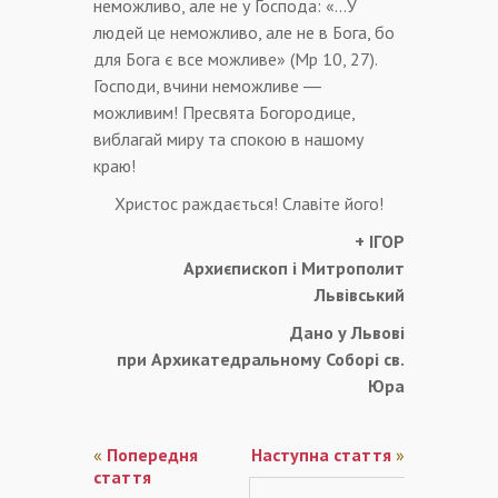
неможливо, але не у Господа: «…У
людей це неможливо, але не в Бога, бо
для Бога є все можливе» (Мр 10, 27).
Господи, вчини неможливе ―
можливим! Пресвята Богородице,
виблагай миру та спокою в нашому
краю!
Христос раждається! Славіте його!
+ ІГОР
Архиєпископ і Митрополит
Львівський
Дано у Львові
при Архикатедральному Соборі св.
Юра
«
Попередня
Наступна стаття
»
стаття