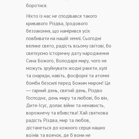
боротися.
Ніхто із нас не сподівався такого
кривавого Різдва, Іродового
беззаконня, що намірився усіх
повбивати на нашій землі. Сьогодні
велике свято, радість всьому світові, бо
святкуємо історичну дату народження
Сина Божого, Володаря миру, чого не
можуть зруйнувати жодні ракети, кулі
та снаряди, навіть, фосфорні та атомні
бомби безсилі перед Божим миром! Це
― гарний день, святий день, Різдво
Господнє, день миру та любові, бо він,
Дитя-Ісус, долає війни та ненависть,
ворожнечу та вбивства! Хай святкова
радість Різдва, мир та любов,
дістанеться до кожного серця наших
воїнів та воячок, де б вони не