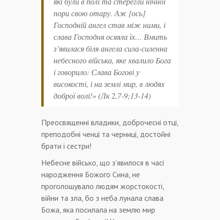
які були в полі та стерегли нічної
пори свою отару. Аж [ось]
Господній ангел став між ними, і
слава Господня осяяла їх… Вмить
з’явилася біля ангела сила-силенна
небесного війська, яке хвалило Бога
і говорило: Слава Богові у
високості, і на землі мир, в людях
доброї волі!» (Лк 2,7-9;13-14)
Преосвященні владики, доброчесні отці,
преподобні ченці та черниці, достойні
брати і сестри!
Небесне військо, що з’явилося в часі
народження Божого Сина, не
проголошувало людям жорстокості,
війни та зла, бо з неба лунала слава
Божа, яка посилала на землю мир