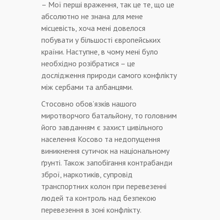
– Мої перші враження, так це те, що це
абсолютно не знана для мене
місцевість, хоча мені довелося
побувати у більшості європейських
країни. Наступне, в чому мені було
необхідно розібратися – це
дослідження природи самого конфлікту
між сербами та албанцями.
Стосовно обов’язків нашого
миротворчого батальйону, то головним
його завданням є захист цивільного
населення Косово та недопущення
виникнення сутичок на національному
ґрунті. Також запобігання контрабанди
зброї, наркотиків, супровід
транспортних колон при перевезенні
людей та контроль над безпекою
перевезення в зоні конфлікту.