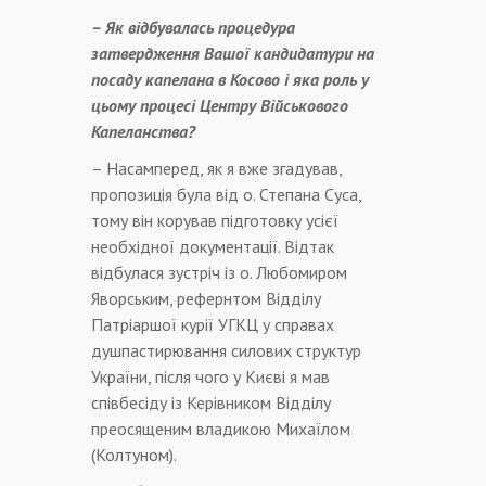
– Як відбувалась процедура
затвердження Вашої кандидатури на
посаду капелана в Косово і яка роль у
цьому процесі Центру Військового
Капеланства?
– Насамперед, як я вже згадував,
пропозиція була від о. Степана Суса,
тому він корував підготовку усієї
необхідної документації. Відтак
відбулася зустріч із о. Любомиром
Яворським, рефернтом Відділу
Патріаршої курії УГКЦ у справах
душпастирювання силових структур
України, після чого у Києві я мав
співбесіду із Керівником Відділу
преосященим владикою Михаїлом
(Колтуном).