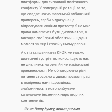
платформи для екскалації політичного
конфлікту. У попередній ротації за те,
що солдат носив маленький албанський
прапорець, серби відразу на це
відреагували акціями протесту. Я не маю
права намагатися бути дипломатом, я
виконую свої прямі обов’язки – щодня
молюся за мир і спокій у цьому регіоні.
А от із священиками KFOR ми маємо
щомісячні зустрічі, які консолідують нас
не дивлячись на релігійні чи національні
приналежності. Ми обговорюємо різні
питання стосовно душпастирської праці
в повірених нам підрозділах,
знайомимось із новоприбулими
капеланами іноземних миротворчих
контингентів.
– Як на Вашу думку, якими рисами