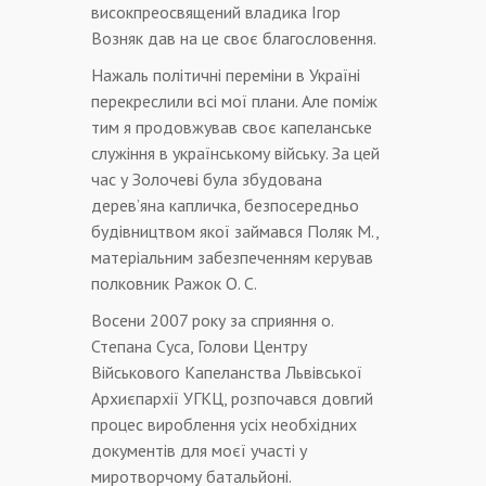
високпреосвящений владика Ігор
Возняк дав на це своє благословення.
Нажаль політичні переміни в Україні
перекреслили всі мої плани. Але поміж
тим я продовжував своє капеланське
служіння в українському війську. За цей
час у Золочеві була збудована
дерев’яна капличка, безпосередньо
будівництвом якої займався Поляк М.,
матеріальним забезпеченням керував
полковник Ражок О. С.
Восени 2007 року за сприяння о.
Степана Суса, Голови Центру
Військового Капеланства Львівської
Архиєпархії УГКЦ, розпочався довгий
процес вироблення усіх необхідних
документів для моєї участі у
миротворчому батальйоні.