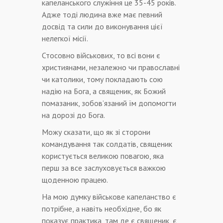
капеланського служіння це 35-45 років.
Адже тоді людина вже має певний
досвід та сили до виконування цієї
нелегкої місії.
Стосовно військових, то всі вони є
християнами, незалежно чи православні
чи католики, тому покладають сою
надію на Бога, a священик, як Божий
помазаник, зобов’язаний їм допомогти
на дорозі до Бога.
Можу сказати, що як зі сторони
командування так солдатів, священик
користується великою повагою, яка
перш за все заслуховується важкою
щоденною працею.
На мою думку військове капеланство є
потрібне, а навіть необхідне, бо як
показує практика, там де є священик, є