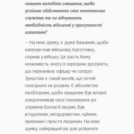
повинен володіти священик, щоби
успішно здійснювати своє капеланське
служіння та чи відчувають
необхідність військові у присутності
капеланів?
– На мою думку, є дуже бажаним, щоби
капелан мав військову підготовку,
служив у війську. Це дасть йому
можливість змогу із середини зрозуміти,
що переживає офіцер чи солдат.
Зрештою є такий вислів, що ситий
голодного не розуміє. Є абсолютно
необхідним, щоби священик був вповні
усвідомлював своє покликання до
служіння Богові й людям, був
второпним, негордовитим, чуйним,
приязним і просто людяним. На мою
думку, найкращий вік для успішного