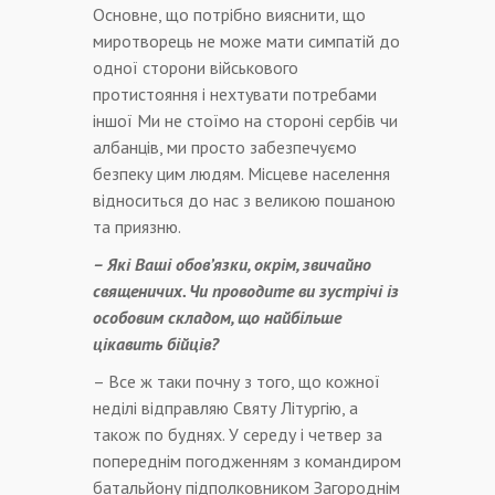
Основне, що потрібно вияснити, що
миротворець не може мати симпатій до
одної сторони військового
протистояння і нехтувати потребами
іншої Ми не стоїмо на стороні сербів чи
албанців, ми просто забезпечуємо
безпеку цим людям. Місцеве населення
відноситься до нас з великою пошаною
та приязню.
– Які Ваші обов’язки, окрім, звичайно
священичих. Чи проводите ви зустрічі із
особовим складом, що найбільше
цікавить бійців?
– Все ж таки почну з того, що кожної
неділі відправляю Святу Літургію, а
також по буднях. У середу і четвер за
попереднім погодженням з командиром
батальйону підполковником Загороднім