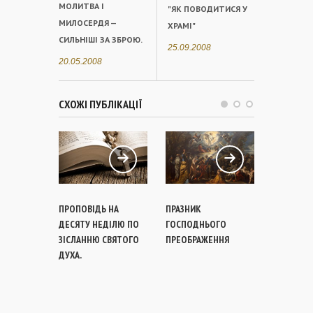
МОЛИТВА І
"ЯК ПОВОДИТИСЯ У
МИЛОСЕРДЯ —
ХРАМІ"
СИЛЬНІШІ ЗА ЗБРОЮ.
25.09.2008
20.05.2008
СХОЖІ ПУБЛІКАЦІЇ
ПРОПОВІДЬ НА
ПРАЗНИК
ПРОПОВІД
ДЕСЯТУ НЕДІЛЮ ПО
ГОСПОДНЬОГО
ПРЕОБРА
ЗІСЛАННЮ СВЯТОГО
ПРЕОБРАЖЕННЯ
ГОСПОДН
ДУХА.