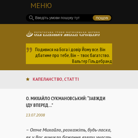
МЕНЮ
Подивися на Бога і довір Йому все. Він
дбатиме про тебе, Він – твоє багатство.
Вальтер Гільдебранд
КАПЕЛАНСТВО
,
СТАТТІ
О. МИХАЙЛО СУКМАНОВСЬКИЙ: “ЗАВЖДИ
ІДУ ВПЕРЕД…”
13.07.2008
– Отче Михайло, розкажіть, будь-ласка,
як у Вас виникло бажання взяти участь