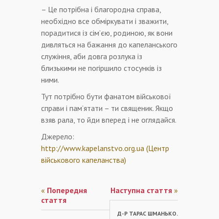
– Це потрібна і благородна справа,
необхідно все обміркувати і зважити,
порадитися із сім’єю, родиною, як вони
дивляться на бажання до капеланського
служіння, аби довга розлука із
близькими не погіршило стосунків із
ними.
Тут потрібно бути фанатом військової
справи і пам’ятати – ти священик. Якщо
взяв рала, то йди вперед і не оглядайся.
Джерело:
http://www.kapelanstvo.org.ua (Центр
військового капеланства)
«
Попередня
Наступна стаття
»
стаття
Д-Р ТАРАС ШМАНЬКО.