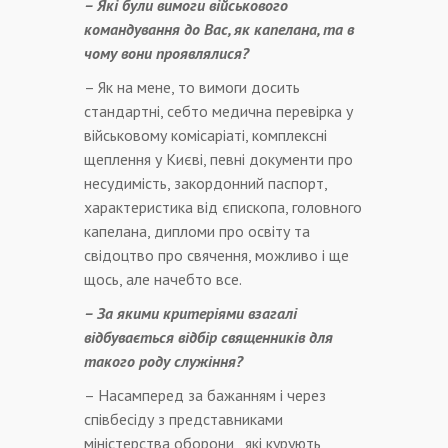
– Які були вимоги військового
командування до Вас, як капелана, та в
чому вони проявлялися?
– Як на мене, то вимоги досить
стандартні, себто медична перевірка у
військовому комісаріаті, комплексні
щеплення у Києві, певні документи про
несудимість, закордонний паспорт,
характеристика від єпископа, головного
капелана, дипломи про освіту та
свідоцтво про свячення, можливо і ще
щось, але начебто все.
– За якими критеріями взагалі
відбувається відбір священників для
такого роду служіння?
– Насамперед за бажанням і через
співбесіду з представниками
міністерства оборони , які курують