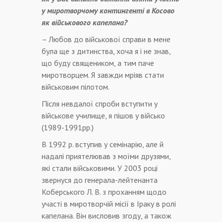
у миротворчому контингенті в Косово
як військового капелана?
– Любов до військової справи в мене
була ще з дитинства, хоча я і не знав,
що буду священиком, а тим паче
миротворцем. Я завжди мріяв стати
військовим пілотом.
Після невдалої спроби вступити у
військове училище, я пішов у військо
(1989-1991рр.)
В 1992 р. вступив у семінарію, але й
надалі приятелював з моїми друзями,
які стали військовими. У 2003 році
звернуся до генерала-лейтенанта
Коберського Л. В. з проханням щодо
участі в миротворчій місії в Іраку в ролі
капелана. Він висловив згоду, а також