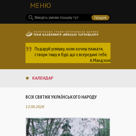
МЕНЮ
Подаруй усмішку, коли хочеш плакати,
створи тишу в бурі, що є всередині тебе.
А.Мандзоні
КАЛЕНДАР
ВСІХ СВЯТИХ УКРАЇНСЬКОГО НАРОДУ
13.06.2026