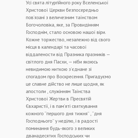
Усі свята літургійного року Вселенської
Христової Церкви безпосередньо
пов’язані з величезним таїнством
Богочоловіка, яке, за Провидінням
Господнім, стало основою нашої віри.
Кожне торжество, незалежно від свого
місця в календарі та часової
віддалености від Празника празників —
світлого дня Пасхи, — ніби якоюсь
невидимою ниткою з’єднане зі
спогадом про Воскресення. Пригадуємо
це славне дійство не лише щодня, як
апостоли , служінням Таїнства
Христової Жертви в Пресвятій
Євхаристії, і в пам’яті святкування
кожного “першого дня тижня” , “дня
Господнього” у неділю, і в радості
поминання будь-якого з великих
дванадесятих Господських чи