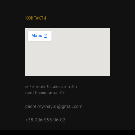
КОНТАКТИ
м.Золочів Львівської обл.
вул.Шашкевича, 87
padre.mykhaylo@gmail.com
+38 096 956 06 02