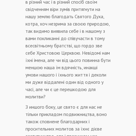
в різний час і в різний спосіб своїм
свідченням віри зумів притягнути на
нашу землю благодать Святого Духа,
котра, хоч незрима за своєю природою,
так видимо виявила себе і в нашому з
вами покликанні до співучасти в тому
всесвітньому братстві, що гордо зве
себе Христовою Церквою. Невідомі нам
їхні імена, але чи від цього повинна бути
меншою наша їм вдячність, инакші
умови нашого і їхнього життя і деколи
ми дуже віддалені один від одного у
часі, але чи є це перешкодою для
молитви?
З иншого боку, це свято є для нас не
тільки прикладом подвижництва, воно
також сповнене благодарних і
просительних молитов за їхнє дієве