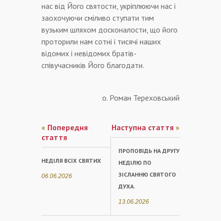
нас від Його святости, укріплюючи нас і
заохочуючи сміливо ступати тим
вузьким шляхом досконалости, що його
проторили нам сотні і тисячі наших
відомих і невідомих братів-
співучасників Його благодати.
о. Роман Тереховський
«
Попередня
Наступна стаття
»
стаття
ПРОПОВІДЬ НА ДРУГУ
НЕДІЛЯ ВСІХ СВЯТИХ
НЕДІЛЮ ПО
ЗІСЛАННЮ СВЯТОГО
06.06.2026
ДУХА.
13.06.2026