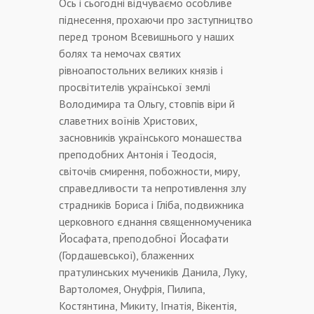
Ось і сьогодні відчуваємо особливе
піднесення, прохаючи про заступництво
перед троном Всевишнього у наших
болях та немочах святих
рівноапостольних великих князів і
просвітителів української землі
Володимира та Ольгу, стовпів віри й
славетних воїнів Христових,
засновників українського монашества
преподобних Антонія і Теодосія,
світочів смирення, побожности, миру,
справедливости та непротивлення злу
страдників Бориса і Гліба, подвижника
церковного єднання священномученика
Йосафата, преподобної Йосафати
(Гордашевської), блаженних
пратулинських мучеників Данила, Луку,
Вартоломея, Онуфрія, Пилипа,
Костянтина, Микиту, Ігнатія, Вікентія,