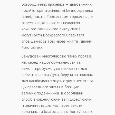
Богородичних празників — дивовижних
подій історії спасіння, які безпосередньо
співвідносні з Торжеством торжеств , і в
окремих щоденних святкуваннях
кожного одиничного вияву сили і
могутности Воскреслого Спасителя,
сповіщених світові через життя і діяння
його святих.
Зачудовані многоликістю таких проявів,
ми, серед нашої обмежености та
немочі, пробуємо узагальнювати для
себе ці спалахи Духа, беручи за приклад
для наслідування якусь одну з чеснот та
ціх праведного життя в Бозі цих
великих подвижників, в особливий
спосіб виокремлюючи та підкреслюючи
її значимість для нас через тексти
величань та благодарення Богові наших