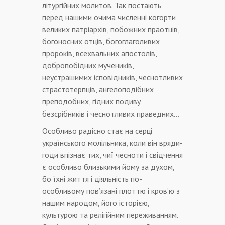
літургійних молитов. Так постають
перед нашими очима численні когорти
великих патріархів, побожних праотців,
богоносних отців, богоглаголивих
пророків, всехвальних апостолів,
добропобідних мучеників,
неустрашимих ісповідників, чеснотливих
страстотерпців, ангелоподібних
преподобних, гідних подиву
безсрібників і чеснотливих праведних…
Особливо радісно стає на серці
українського молільника, коли він вряди-
годи впізнає тих, чиї чесноти і свідчення
є особливо близькими йому за духом,
бо їхні життя і діяльність по-
особливому пов’язані плоттю і кров’ю з
нашим народом, його історією,
культурою та релігійним переживанням.