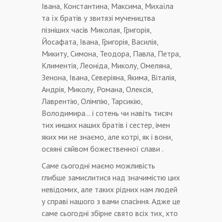
Івана, Константина, Максима, Михаїла
та їх братів у звитязі мучеництва
пізніших часів Миколая, Григорія,
Йосафата, Івана, Григорія, Василія,
Микиту, Симона, Теодора, Павла, Петра,
Климентія, Леоніда, Миколу, Омеляна,
Зенона, Івана, Северіяна, Якима, Віталія,
Андрія, Миколу, Романа, Олексія,
Лаврентію, Олімпію, Тарсикію,
Володимира… і сотень чи навіть тисяч
тих инших наших братів і сестер, імен
яких ми не знаємо, але котрі, як і вони,
осяяні сяйвом божественної слави .
Саме сьогодні маємо можливість
глибше замислитися над значимістю цих
невідомих, але таких рідних нам людей
у справі нашого з вами спасіння. Адже це
саме сьогодні збірне свято всіх тих, хто