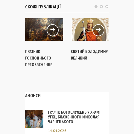
СХОЖІ ПУБЛІКАЦІЇ
ПРАЗНИК
СВЯТИЙ ВОЛОДИМИР
СВЯТА КН
ГОСПОДНЬОГО
ВЕЛИКИЙ
ОЛЬГА
ПРЕОБРАЖЕННЯ
АНОНСИ
ГРАФІК БОГОСЛУЖЕНЬ У ХРАМІ
УГКЦ БЛАЖЕННОГО МИКОЛАЯ
ЧАРНЕЦЬКОГО.
14.04.2026