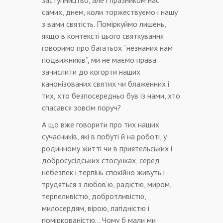
заступництво, але і празником нас
самих, днем, коли торжествуємо і нашу
з вами святість. Поміркуймо лишень,
якщо в контексті цього святкування
говоримо про багатьох “незнаних нам
подвижників”, ми не маємо права
зачислити до когорти наших
канонізованих святих чи блаженних і
тих, хто безпосередньо був із нами, хто
спасався зовсім поруч?
А що вже говорити про тих наших
сучасників, які в побуті й на роботі, у
родинному житті чи в приятельських і
добросусідських стосунках, серед
небезпек і терпінь спокійно живуть і
трудяться з любов’ю, радістю, миром,
терпеливістю, добротливістю,
милосердям, вірою, лагідністю і
поміркованістю… Чому б мали ми