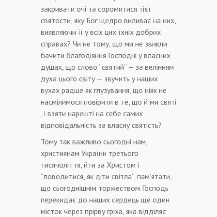
закривати очі та соромитися тієї
святости, яку Бог щедро виливає на них,
виявляючи її у всіх цих їхніх добрих
справах? Чи не тому, що ми не звикли
бачити благодіяння Господні у власних
душах, що слово “святий” — за велінням
духа цього світу — звучить у наших
вухах радше як глузування, що ніяк не
насмілимося повірити в те, що й ми святі
, і взяти нарешті на себе самих
відповідальність за власну святість?
Тому так важливо сьогодні нам,
християнам України третього
тисячоліття, йти за Христом і
“поводитися, як діти світла”, пам’ятати,
що сьогоднішнім торжеством Господь
перекидає до наших сердець ще один
місток через прірву гріха, яка відділяє