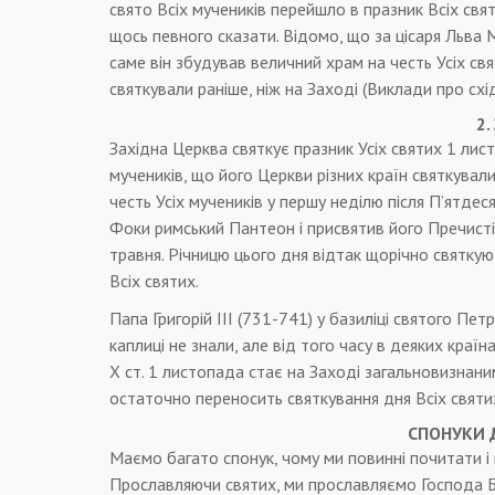
свято Всіх мучеників перейшло в празник Всіх свят
щось певного сказати. Відомо, що за цісаря Льва 
саме він збудував величний храм на честь Усіх свя
святкували раніше, ніж на Заході (Виклади про східн
2.
Західна Церква святкує празник Усіх святих 1 листо
мучеників, що його Церкви різних країн святкували 
честь Усіх мучеників у першу неділю після П’ятдес
Фоки римський Пантеон і присвятив його Пречисті
травня. Річницю цього дня відтак щорічно святку
Всіх святих.
Папа Григорій III (731-741) у базиліці святого Пет
каплиці не знали, але від того часу в деяких краї
X ст. 1 листопада стає на Заході загальновизнаним
остаточно переносить святкування дня Всіх святи
СПОНУКИ 
Маємо багато спонук, чому ми повинні почитати і п
Прославляючи святих, ми прославляємо Господа Б