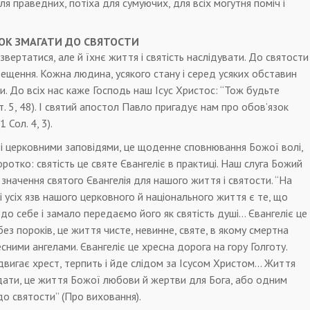
я праведних, потіха для сумуючих, для всіх могутня поміч і
ОК ЗМАГАТИ ДО СВЯТОСТИ
звертатися, але й їхнє життя і святість наслідувати. До святости
рещення. Кожна людина, усякого стану і серед усяких обставин
. До всіх нас каже Господь наш Ісус Христос: “Тож будьте
. 5, 48). І святий апостол Павло пригадує нам про обов’язок
 Сол. 4, 3).
 і церковними заповідями, це щоденне сповнювання Божої волі,
оротко: святість це святе Євангеліє в практиці. Наш слуга Божий
начення святого Євангелія для нашого життя і святости. “На
 усіх язв нашого церковного й національного життя є те, що
до себе і замало передаємо його як святість душі… Євангеліє це
без пороків, це життя чисте, невинне, святе, в якому смертна
ними ангелами. Євангеліє це хресна дорога на гору Голготу.
вигає хрест, терпить і йде слідом за Ісусом Христом… Життя
ати, це життя Божої любови й жертви для Бога, або одним
до святости” (Про виховання).