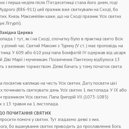
их і перша неділя після П’ятдесятниці стала його днем, годі
Мудрого (886-911) цей празник вже святкували на Сході, бо
тих. Князь Максиміліян каже, що на Сході празник Усіх святих
і Літургії).
 Західна Церква
пада. І тут, як і на Сході, спочатку було в практиці свято Всіх
у різний час. Святий Максим з Турину (V ст. ) має проповідь на
ятниці. У 609 або 610 році папа Боніфатій IV одержав від цісаря
й Діві Марії і мученикам. Посвячення Пантеону відбулося 13
ють з великим торжеством. Деякі бачать у тому початок свята
ра посвятив каплицю на честь Усіх святих. Дату посвяти цієї
нах починають святкувати день Усіх святих 1 листопада. У IX або
 празником Усіх святих. Папа Григорій VII (1073-1085)
х з 13 травня на 1 листопада.
ДО ПОЧИТАННЯ СВЯТИХ
росити помочі у святих. Тут згадаємо деякі з них.
ога, бо вшанування святих приводить до прославлення Бога.