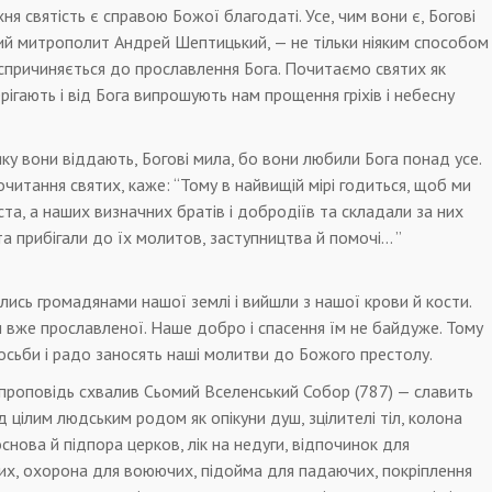
хня святість є справою Божої благодаті. Усе, чим вони є, Богові
ий митрополит Андрей Шептицький, — не тільки ніяким способом
 спричиняється до прославлення Бога. Почитаємо святих як
ерігають і від Бога випрошують нам прощення гріхів і небесну
яку вони віддають, Богові мила, бо вони любили Бога понад усе.
читання святих, каже: “Тому в найвищій мірі годиться, щоб ми
ста, а наших визначних братів і добродіїв та складали за них
та прибігали до їх молитов, заступництва й помочі… ”
 колись громадянами нашої землі і вийшли з нашої крови й кости.
и вже прославленої. Наше добро і спасення їм не байдуже. Тому
осьби і радо заносять наші молитви до Божого престолу.
 проповідь схвалив Сьомий Вселенський Собор (787) — славить
д цілим людським родом як опікуни душ, зцілителі тіл, колона
основа й підпора церков, лік на недуги, відпочинок для
их, охорона для воюючих, підойма для падаючих, покріплення