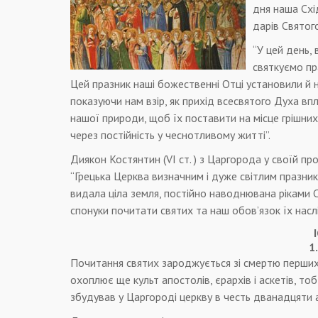
дня наша Схі
дарів Святог
“У цей день, 
святкуємо праз
Цей празник наші божественні Отці установили й н
показуючи нам взір, як прихід всесвятого Духа впл
нашої природи, щоб їх поставити на місце грішних а
через постійність у чеснотливому житті”.
Диякон Костянтин (VI ст. ) з Царгорода у своїй пр
“Грецька Церква визначним і дуже світлим празнико
видала ціла земля, постійно наводнювана ріками С
спонуки почитати святих та наш обов’язок їх насл
1
Почитання святих зароджується зі смертю перших м
охоплює ще культ апостолів, єрархів і аскетів, то
збудував у Царгороді церкву в честь дванадцяти 