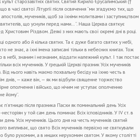
культ старозавітніх святих. Святий Кирило Єрусалимський (†
, що в часі святої Літургії після освячення “ми згадуємо тих, що
, апостолів, мучеників, щоб за їхніми молитвами і заступництвом
 святителів, що уснули перед нами… “. Наша Церква святкує
ед Христовим Різдвом. Деякі з них мають свої окремі дні в році.
 одного або й кілька святих. Та є дуже багато святих у небі,
то не знає, а їхні імена записані тільки в небесних книгах. Тож
в небі, знаним і незнаним, віддати належний культ. І так постає
ільки всіх мучеників. У грецькій Церкві празник Усіх мучеників
. Від нього навіть маємо похвальну бесіду на їхню честь в
ім днів, — каже він, — як ми відбули священне торжество
 вірне ополчення і військо, що нічим не уступає ополченню
не йому”.
є п’ятницю після празника Пасхи як поминальний день Усіх
-несторіян у той сам день поминає Всіх ісповідників. У IV ст. в
и день Усіх мучеників. Цього дня на честь мучеників святий
ого випливає, що свято Всіх мучеників первісно не святкували
о було рухомим, а в инших нерухомим святом. У якому столітті