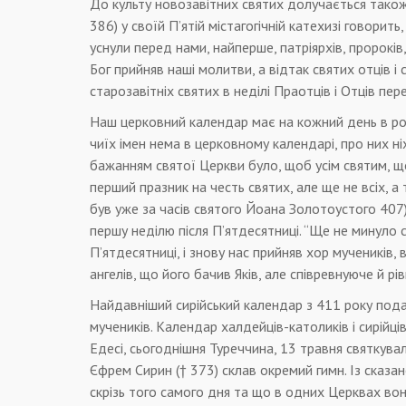
До культу новозавітних святих долучається також 
386) у своїй П’ятій містагогічній катехизі говорить
уснули перед нами, найперше, патріярхів, пророків
Бог прийняв наші молитви, а відтак святих отців і
старозавітніх святих в неділі Праотців і Отців пер
Наш церковний календар має на кожний день в році
чиїх імен нема в церковному календарі, про них ніх
бажанням святої Церкви було, щоб усім святим, що 
перший празник на честь святих, але ще не всіх, а т
був уже за часів святого Йоана Золотоустого 407)
першу неділю після П’ятдесятниці. “Ще не минуло с
П’ятдесятниці, і знову нас прийняв хор мучеників,
ангелів, що його бачив Яків, але співревнуюче й рів
Найдавніший сирійський календар з 411 року пода
мучеників. Календар халдейців-католиків і сирійців
Едесі, сьогоднішня Туреччина, 13 травня святкувал
Єфрем Сирин († 373) склав окремий гимн. Із сказан
скрізь того самого дня та що в одних Церквах вон