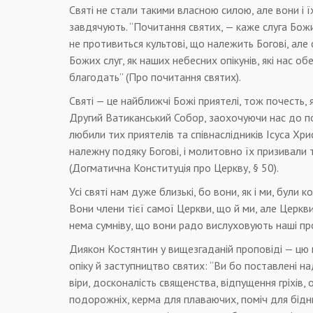
Святі не стали такими власною силою, але вони і ї
завдячують. “Почитання святих, — каже слуга Бож
не противиться культові, що належить Богові, але
Божих слуг, як наших небесних опікунів, які нас об
благодать” (Про почитання святих).
Святі — це найближчі Божі приятелі, тож почесть, 
Другий Ватиканський Собор, заохочуючи нас до по
любили тих приятелів та співнаслідників Ісуса Хри
належну подяку Богові, і молитовно їх призивали 
(Догматична Конституція про Церкву, § 50).
Усі святі нам дуже близькі, бо вони, як і ми, були
Вони члени тієї самої Церкви, що й ми, але Церкв
нема сумніву, що вони радо вислуховують наші пр
Диякон Костянтин у вищезгаданій проповіді — цю
опіку й заступництво святих: “Ви бо поставлені на
віри, досконалість священства, відпущення гріхів, 
подорожніх, керма для плаваючих, поміч для бідн