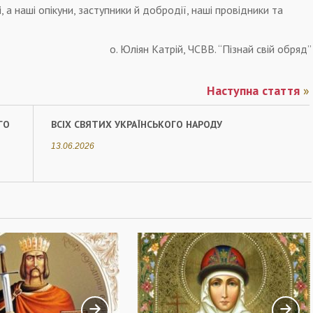
і, а наші опікуни, заступники й добродії, наші провідники та
о. Юліян Катрій, ЧСВВ. “Пізнай свій обряд”
Наступна стаття
»
ГО
ВСІХ СВЯТИХ УКРАЇНСЬКОГО НАРОДУ
13.06.2026