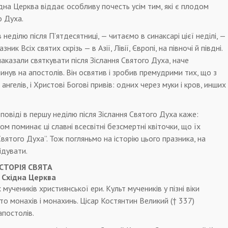
дна Церква віддає особливу почесть усім тим, які є плодом
о Духа.
в неділю після П’ятдесятниці, — читаємо в синаксарі цієї неділі, —
ник Всіх святих скрізь — в Азії, Лівії, Європі, на півночі й півдні.
аказали святкувати після Зіслання Святого Духа, наче
инув на апостолів. Він освятив і зробив премудрими тих, що з
нгелів, і Христові Богові привів: одних через муки і кров, инших
оповіді в першу неділю після Зіслання Святого Духа каже:
м поминає ці славні всесвітні безсмертні квіточки, що їх
вятого Духа”. Тож погляньмо на історію цього празника, на
ідувати.
ІСТОРІЯ СВЯТА
. Східна Церква
учеників християнської ери. Культ мучеників у пізні віки
бто монахів і монахинь. Цісар Костянтин Великий († 337)
апостолів.