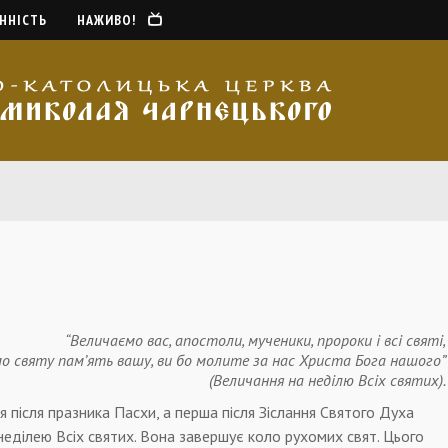
ННІСТЬ
НАЖИВО!
“Величаємо вас, апостоли, мученики, пророки і всі святі,
о святу пам’ять вашу, ви бо молите за нас Христа Бога нашого”
(Величання на неділю Всіх святих).
я після празника Пасхи, а перша після Зіслання Святого Духа
неділею Всіх святих. Вона завершує коло рухомих свят. Цього