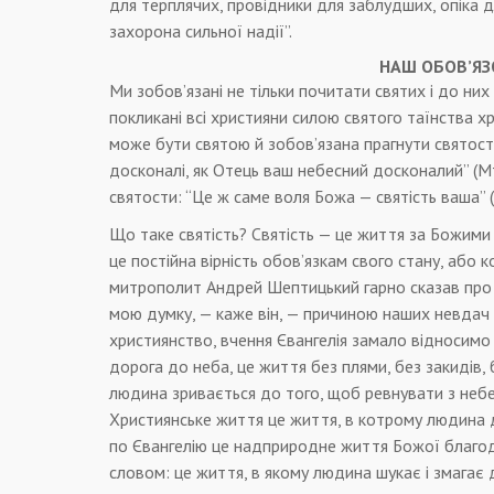
для терплячих, провідники для заблудших, опіка дл
захорона сильної надії”.
НАШ ОБОВ’ЯЗ
Ми зобов’язані не тільки почитати святих і до них 
покликані всі християни силою святого таїнства х
може бути святою й зобов’язана прагнути святости
досконалі, як Отець ваш небесний досконалий” (Мт
святости: “Це ж саме воля Божа — святість ваша” (1
Що таке святість? Святість — це життя за Божими
це постійна вірність обов’язкам свого стану, або к
митрополит Андрей Шептицький гарно сказав про з
мою думку, — каже він, — причиною наших невдач і
християнство, вчення Євангелія замало відносимо 
дорога до неба, це життя без плями, без закидів, 
людина зривається до того, щоб ревнувати з небес
Християнське життя це життя, в котрому людина д
по Євангелію це надприродне життя Божої благод
словом: це життя, в якому людина шукає і змагає 