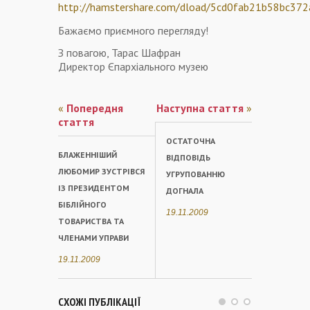
http://hamstershare.com/dload/5cd0fab21b58bc3
Бажаємо приємного перегляду!
З повагою, Тарас Шафран
Директор Єпархіального музею
«
Попередня
Наступна стаття
»
стаття
ОСТАТОЧНА
БЛАЖЕННІШИЙ
ВІДПОВІДЬ
ЛЮБОМИР ЗУСТРІВСЯ
УГРУПОВАННЮ
ІЗ ПРЕЗИДЕНТОМ
ДОГНАЛА
БІБЛІЙНОГО
19.11.2009
ТОВАРИСТВА ТА
ЧЛЕНАМИ УПРАВИ
19.11.2009
СХОЖІ ПУБЛІКАЦІЇ