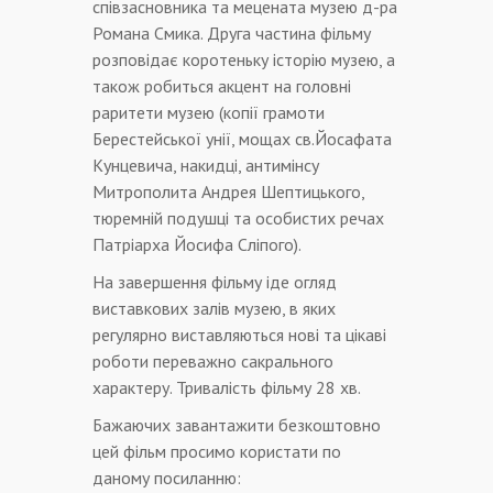
співзасновника та мецената музею д-ра
Романа Смика. Друга частина фільму
розповідає коротеньку історію музею, а
також робиться акцент на головні
раритети музею (копії грамоти
Берестейської унії, мощах св.Йосафата
Кунцевича, накидці, антимінсу
Митрополита Андрея Шептицького,
тюремній подушці та особистих речах
Патріарха Йосифа Сліпого).
На завершення фільму іде огляд
виставкових залів музею, в яких
регулярно виставляються нові та цікаві
роботи переважно сакрального
характеру. Тривалість фільму 28 хв.
Бажаючих завантажити безкоштовно
цей фільм просимо користати по
даному посиланню: