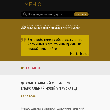
МЕНЮ
Якщо робитимеш добро, скажуть, що
його чиниш з егоїстичних причин: не
зважай, чини добро.
Матір Тереза
НОВИНИ
ДОКУМЕНТАЛЬНИЙ ФІЛЬМ ПРО
ЄПАРХІАЛЬНИЙ МУЗЕЙ У ТРУСКАВЦІ
19.11.2009
Нещодавно з'явився документальний