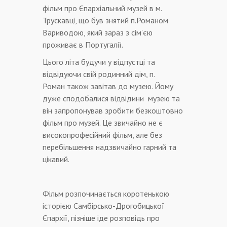
фільм про Єпархіальний музей в м.
Трускавці, що був знятий п.Романом
Вариводою, який зараз з сім’єю
проживає в Португалії.
Цього літа будучи у відпустці та
відвідуючи свій родинний дім, п.
Роман також завітав до музею. Йому
дуже сподобалися відвідини музею та
він запропонував зробити безкоштовно
фільм про музей. Це звичайно не є
високопрофесійний фільм, але без
перебільшення надзвичайно гарний та
цікавий.
Фільм розпочинається коротенькою
історією Самбірсько-Дрогобицької
Єпархії, пізніше іде розповідь про