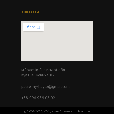
КОНТАКТИ
м.Золочів Львівської обл.
вул.Шашкевича, 87
padre.mykhaylo@gmail.com
+38 096 956 06 02
© 2008-
2026
, УГКЦ Храм Блаженного Миколая