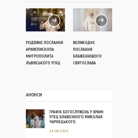
РІЗДВЯНЕ ПОСЛАННЯ
ВЕЛИКОДНЄ
ВЕЛИКОД
АРХИЄПИСКОПА
ПОСЛАННЯ
ПОСЛАННЯ
МИТРОПОЛИТА
БЛАЖЕННІШОГО
БОЖОГО
ЛЬВІВСЬКОГО УГКЦ
СВЯТОСЛАВА
АРХИЄПИ
МИТРОПО
ЛЬВІВСЬК
УКРАЇНСЬ
КАТОЛИЦ
АНОНСИ
ЦЕРКВИ
ГРАФІК БОГОСЛУЖЕНЬ У ХРАМІ
УГКЦ БЛАЖЕННОГО МИКОЛАЯ
ЧАРНЕЦЬКОГО.
14.04.2026