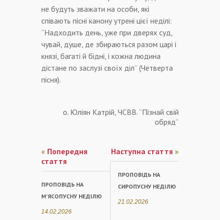
не будуть зважати на особи, які
співають пісні канону утрені цієї неділі:
“Надходить день, уже при дверях суд,
чувай, душе, де збираються разом царі і
князі, багаті й бідні, і кожна людина
дістане по заслузі своїх діл” (Четверта
пісня).
о. Юліян Катрій, ЧСВВ. “Пізнай свій
обряд”
«
Попередня
Наступна стаття
»
стаття
ПРОПОВІДЬ НА
ПРОПОВІДЬ НА
СИРОПУСНУ НЕДІЛЮ
М'ЯСОПУСНУ НЕДІЛЮ
21.02.2026
14.02.2026