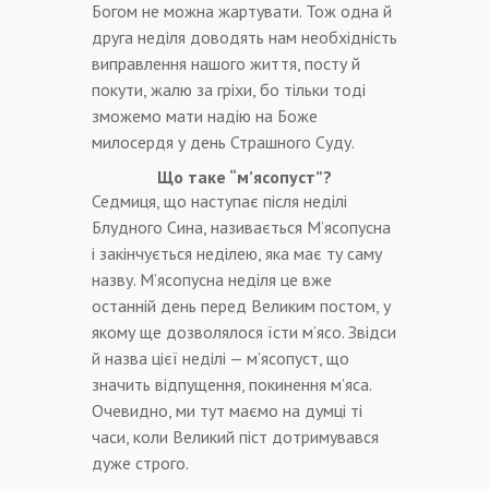
Богом не можна жартувати. Тож одна й
друга неділя доводять нам необхідність
виправлення нашого життя, посту й
покути, жалю за гріхи, бо тільки тоді
зможемо мати надію на Боже
милосердя у день Страшного Суду.
Що таке “м’ясопуст”?
Седмиця, що наступає після неділі
Блудного Сина, називається М’ясопусна
і закінчується неділею, яка має ту саму
назву. М’ясопусна неділя це вже
останній день перед Великим постом, у
якому ще дозволялося їсти м’ясо. Звідси
й назва цієї неділі — м’ясопуст, що
значить відпущення, покинення м’яса.
Очевидно, ми тут маємо на думці ті
часи, коли Великий піст дотримувався
дуже строго.