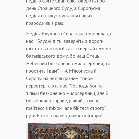
неділю святе Євангеліє говорить про
день Страшного Суду, а Сиропусна
неділя оплакує вигнання наших
прародичів з раю.
Неділя Блудного Сина наче говорила до
нас: “Блудні діти, заверніть з дороги
гріха та в покорі й каятті вертайтеся до
батьківського дому, бо наш Отець
Небесний безконечно милосердний, то
простить і вам”. — А М’ясопусна й
Сиропусна неділі грізним тоном
перестерігають нас: “Господь Бог не
тільки безконечно милосердний, але й
безконечно справедливий, тож не
грайтеся з гріхом, але бійтеся строгої
руки Божої справедливости й кари”.