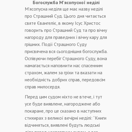
Богослужба М’ясопусної неділі
М’ясопусна неділя ще має назву неділі
про Страшний Суд. Цього дня читається
святе Євангеліє, в якому Ісус Христос
говорить про Страшний Суд та про вічну
нагороду для праведних і вічну кару для
грішних. Події Страшного Суду
присвячена вся сьогоднішня богослужба.
Оспівуючи перебіг Страшного Суду, вона
намагається наповнити нас спасенним
страхом, жалем за гріхи та вказати на
необхідність добрих справ, передовсім
справ милосердя.
Перед цим судом ніхто не втече, і тут
усе буде виявлене, нагороджене або
покаране, про це сказано в наступних
стихирах з великої вечірні неділі: “Книги
відчиняться, виявлені будуть людські