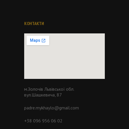
КОНТАКТИ
м.Золочів Львівської обл.
вул.Шашкевича, 87
padre.mykhaylo@gmail.com
+38 096 956 06 02