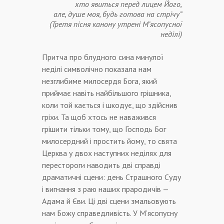
хто явиться перед лицем Його,
але, душе моя, будь готова на стрічу”
(Третя пісня канону утрені М’ясопусної
неділі)
Притча про блудного сина минулої
неділі символічно показала нам
незглибиме милосердя Бога, який
приймає навіть найбільшого грішника,
коли той кається і шкодує, що здійснив
гріхи. Та щоб хтось не наважився
грішити тільки тому, що Господь Бог
милосердний і простить йому, то свята
Церква у двох наступних неділях для
перестороги наводить дві справді
драматичні сцени: день Страшного Суду
і вигнання з раю наших прародичів —
Адама й Єви. Ці дві сцени змальовують
нам Божу справедливість. У М’ясопусну