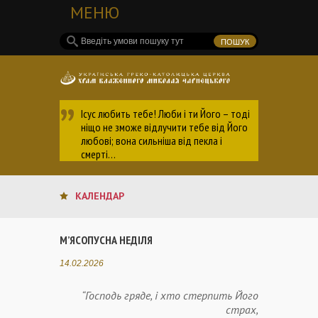
МЕНЮ
Ісус любить тебе! Люби і ти Його – тоді
ніщо не зможе відлучити тебе від Його
любові; вона сильніша від пекла і
смерті…
КАЛЕНДАР
М’ЯСОПУСНА НЕДІЛЯ
14.02.2026
“Господь гряде, і хто стерпить Його
страх,