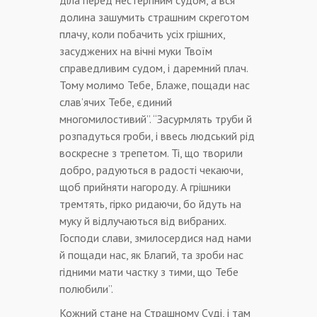
діла перед нестерпним судом, а вся
долина зашумить страшним скреготом
плачу, коли побачить усіх грішних,
засуджених на вічні муки Твоїм
справедливим судом, і даремний плач.
Тому молимо Тебе, Блаже, пощади нас
слав’ячих Тебе, єдиний
многомилостивий”. “Засурмлять труби й
розпадуться гроби, і ввесь людський рід
воскресне з трепетом. Ті, що творили
добро, радуються в радості чекаючи,
щоб прийняти нагороду. А грішники
тремтять, гірко ридаючи, бо йдуть на
муку й відлучаються від вибраних.
Господи слави, змилосердися над нами
й пощади нас, як Благий, та зроби нас
гідними мати частку з тими, що Тебе
полюбили”.
Кожний стане на Страшному Суді, і там